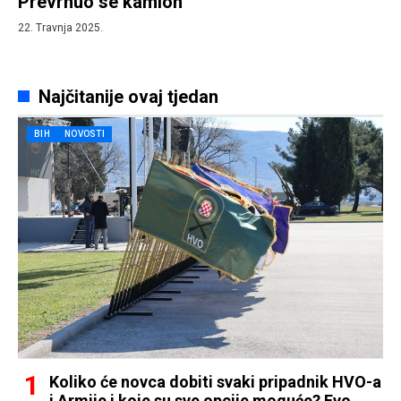
Prevrnuo se kamion
22. Travnja 2025.
Najčitanije ovaj tjedan
BIH
NOVOSTI
Koliko će novca dobiti svaki pripadnik HVO-a
i Armije i koje su sve opcije moguće? Evo