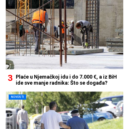
Plaće u Njemačkoj idu i do 7.000 €, a iz BiH
ide sve manje radnika: Što se događa?
NOVOSTI