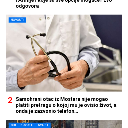
odgovora
NOVOSTI
Samohrani otac iz Mostara nije mogao
platiti pretragu o kojoj mu je ovisio život, a
onda je zazvonio telefon…
BIH
NOVOSTI
SVIJET