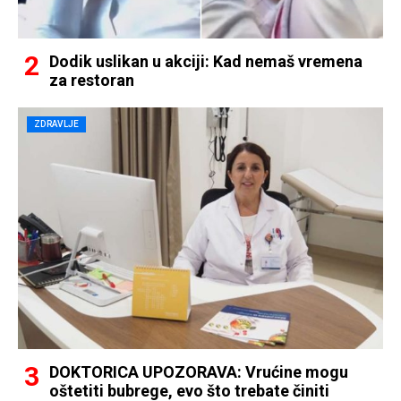
Dodik uslikan u akciji: Kad nemaš vremena
za restoran
ZDRAVLJE
DOKTORICA UPOZORAVA: Vrućine mogu
oštetiti bubrege, evo što trebate činiti