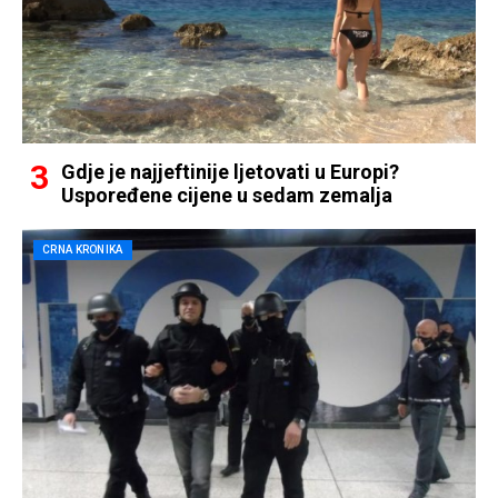
Gdje je najjeftinije ljetovati u Europi?
Uspoređene cijene u sedam zemalja
CRNA KRONIKA