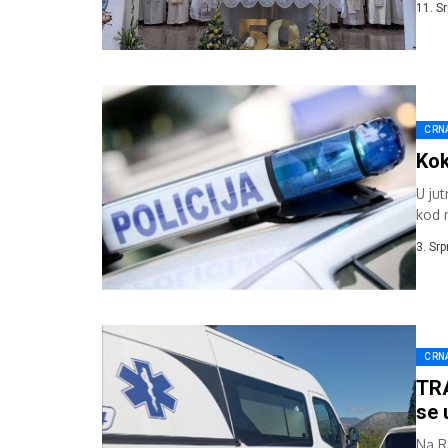
11. S
CRN
Kok
U ju
kod 
patro
3. Sr
CRN
TR
se 
Na R