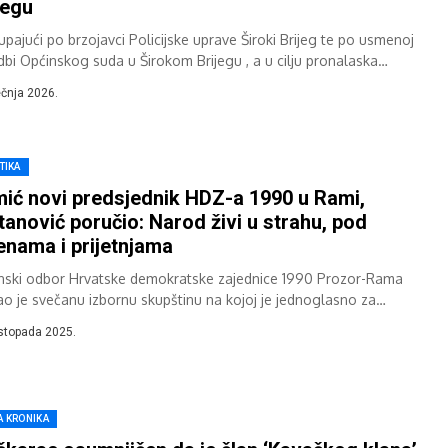
jegu
upajući po brzojavci Policijske uprave Široki Brijeg te po usmenoj
dbi Općinskog suda u Širokom Brijegu , a u cilju pronalaska
eta koji...
ječnja 2026.
TIKA
ić novi predsjednik HDZ-a 1990 u Rami,
tanović poručio: Narod živi u strahu, pod
enama i prijetnjama
nski odbor Hrvatske demokratske zajednice 1990 Prozor-Rama
ao je svečanu izbornu skupštinu na kojoj je jednoglasno za
sjednika izabran Mario Tomić, dok su...
istopada 2025.
A KRONIKA