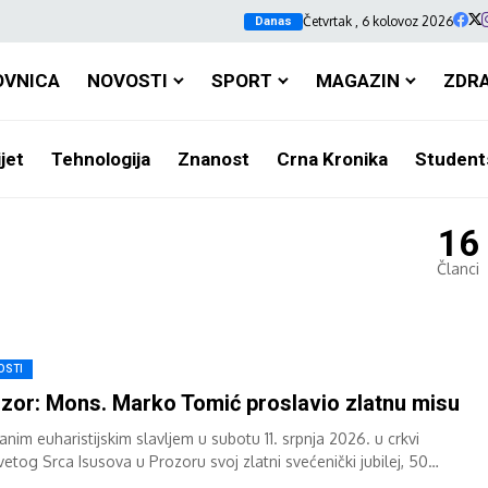
Četvrtak , 6 kolovoz 2026
Danas
OVNICA
NOVOSTI
SPORT
MAGAZIN
ZDR
jet
Tehnologija
Znanost
Crna Kronika
Student
16
Članci
OSTI
zor: Mons. Marko Tomić proslavio zlatnu misu
nim euharistijskim slavljem u subotu 11. srpnja 2026. u crkvi
vetog Srca Isusova u Prozoru svoj zlatni svećenički jubilej, 50
a misništva, proslavio...