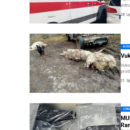
jedn
rama-
28. L
NOV
Vuk
Vuko
proš
21. S
CRN
MUP
Ram