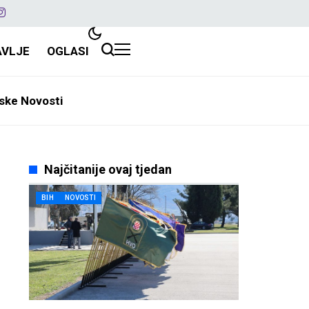
AVLJE
OGLASI
ske Novosti
Najčitanije ovaj tjedan
BIH
NOVOSTI