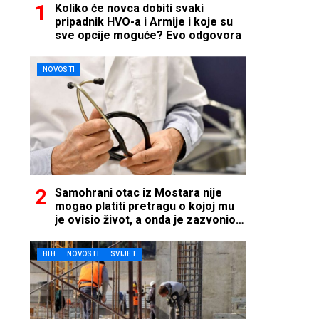
Koliko će novca dobiti svaki
pripadnik HVO-a i Armije i koje su
sve opcije moguće? Evo odgovora
NOVOSTI
Samohrani otac iz Mostara nije
mogao platiti pretragu o kojoj mu
je ovisio život, a onda je zazvonio
telefon…
BIH
NOVOSTI
SVIJET