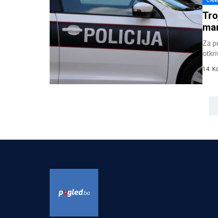
CRN
Tro
mar
Za pr
otkr
regis
14. K