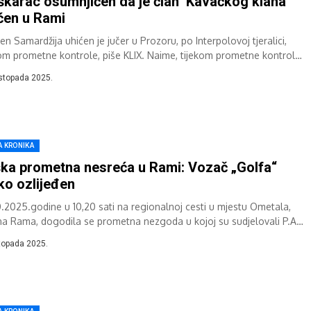
karac osumnjičen da je član ‘Kavačkog klana’
ćen u Rami
n Samardžija uhićen je jučer u Prozoru, po Interpolovoj tjeralici,
kom prometne kontrole, piše KLIX. Naime, tijekom prometne kontrole,
ija u Prozoru zaustavila...
istopada 2025.
A KRONIKA
ka prometna nesreća u Rami: Vozač „Golfa“
ko ozlijeđen
0.2025.godine u 10,20 sati na regionalnoj cesti u mjestu Ometala,
na Rama, dogodila se prometna nezgoda u kojoj su sudjelovali P.A.
) iz Rame...
stopada 2025.