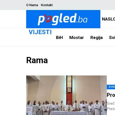
O Nama
Kontakt
NASL
VIJESTI
BiH
Mostar
Regija
Svi
Rama
NOV
Pro
Sveča
Pres
godin