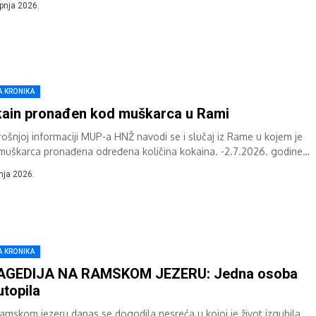
rpnja 2026.
A KRONIKA
ain pronađen kod muškarca u Rami
trošnjoj informaciji MUP-a HNŽ navodi se i slučaj iz Rame u kojem je
muškarca pronađena određena količina kokaina. -2.7.2026. godine
la...
pnja 2026.
A KRONIKA
AGEDIJA NA RAMSKOM JEZERU: Jedna osoba
utopila
amskom jezeru danas se dogodila nesreća u kojoj je život izgubila