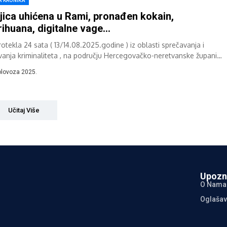
A KRONIKA
jica uhićena u Rami, pronađen kokain,
ihuana, digitalne vage…
otekla 24 sata ( 13/14.08.2025.godine ) iz oblasti sprečavanja i
ivanja kriminaliteta , na području Hercegovačko-neretvanske županije
trirano je 6 prijava i...
olovoza 2025.
Učitaj Više
Upozn
O Nama
Oglašav