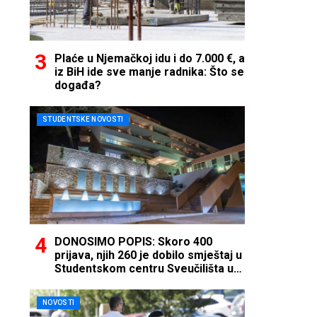
Plaće u Njemačkoj idu i do 7.000 €, a
iz BiH ide sve manje radnika: Što se
događa?
STUDENTSKE NOVOSTI
DONOSIMO POPIS: Skoro 400
prijava, njih 260 je dobilo smještaj u
Studentskom centru Sveučilišta u
Mostaru
NOVOSTI