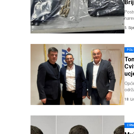
Bri
Post
nare
predm
5. Si
POLI
Tom
Cvi
ucj
Opći
održ
pred
18. L
CRN