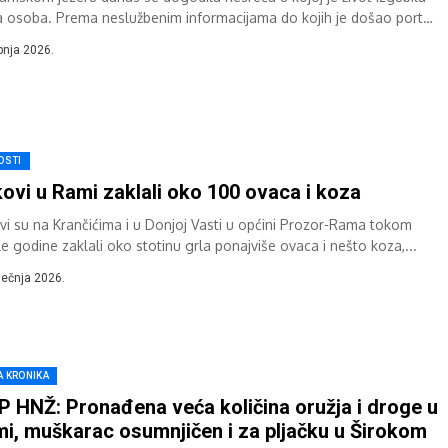
a osoba. Prema neslužbenim informacijama do kojih je došao portal
prozor.info,...
ipnja 2026.
OSTI
ovi u Rami zaklali oko 100 ovaca i koza
vi su na Krančićima i u Donjoj Vasti u općini Prozor-Rama tokom
le godine zaklali oko stotinu grla ponajviše ovaca i nešto koza,...
iječnja 2026.
A KRONIKA
 HNŽ: Pronađena veća količina oružja i droge u
i, muškarac osumnjičen i za pljačku u Širokom