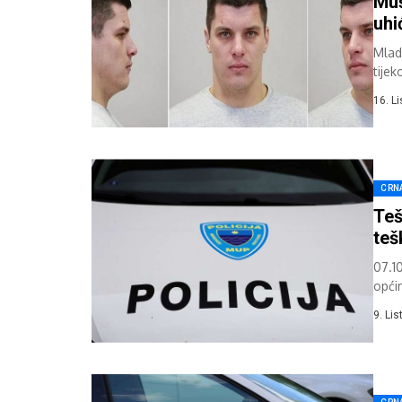
Muš
uhi
Mlade
tije
polic
16. L
CRN
Teš
teš
07.1
opći
(1962
9. Li