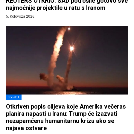
REUTERS OTKRIO: SAD potrošile gotovo sve
najmoćnije projektile u ratu s Iranom
5. Kolovoza 2026.
SVIJET
Otkriven popis ciljeva koje Amerika večeras
planira napasti u Iranu: Trump će izazvati
nezapamćenu humanitarnu krizu ako se
najava ostvare