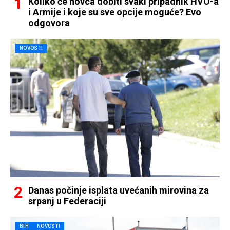
Koliko će novca dobiti svaki pripadnik HVO-a
i Armije i koje su sve opcije moguće? Evo
odgovora
NOVOSTI
Danas počinje isplata uvećanih mirovina za
srpanj u Federaciji
BIH
NOVOSTI