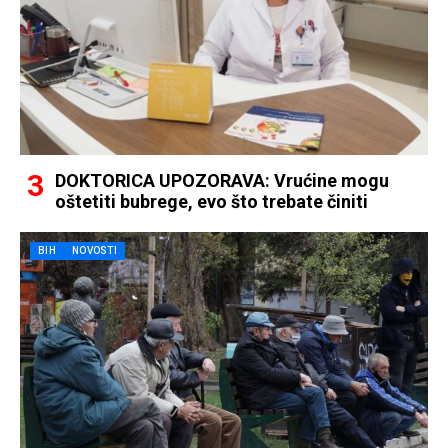
DOKTORICA UPOZORAVA: Vrućine mogu
oštetiti bubrege, evo što trebate činiti
BIH
NOVOSTI