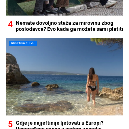
Nemate dovoljno staža za mirovinu zbog
poslodavca? Evo kada ga možete sami platiti
GOSPODARSTVO
Gdje je najjeftinije ljetovati u Europi?
Uspoređene cijene u sedam zemalja