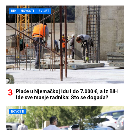
BIH
NOVOSTI
SVIJET
Plaće u Njemačkoj idu i do 7.000 €, a iz BiH
ide sve manje radnika: Što se događa?
NOVOSTI