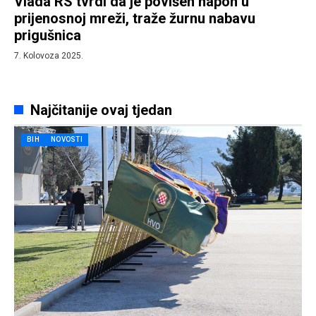
Vlada RS tvrdi da je povišen napon u
prijenosnoj mreži, traže žurnu nabavu
prigušnica
7. Kolovoza 2025.
Najčitanije ovaj tjedan
BIH
NOVOSTI