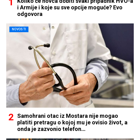
Koliko će novca dobiti svaki pripadnik HVO-a
i Armije i koje su sve opcije moguće? Evo
odgovora
NOVOSTI
Samohrani otac iz Mostara nije mogao
platiti pretragu o kojoj mu je ovisio život, a
onda je zazvonio telefon…