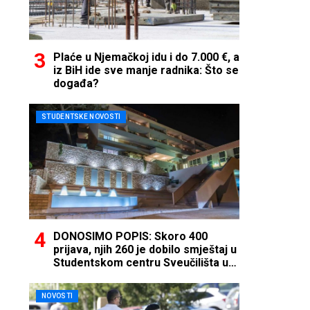
Plaće u Njemačkoj idu i do 7.000 €, a
iz BiH ide sve manje radnika: Što se
događa?
STUDENTSKE NOVOSTI
DONOSIMO POPIS: Skoro 400
prijava, njih 260 je dobilo smještaj u
Studentskom centru Sveučilišta u
Mostaru
NOVOSTI