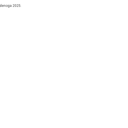
ar“ koju jubilarnu desetu godinu organizira...
udenoga 2025.