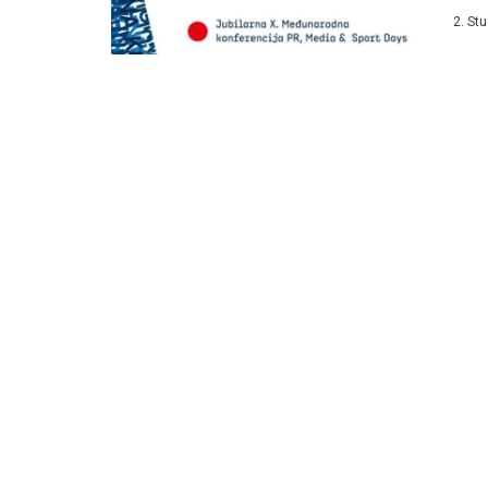
Most
2. St