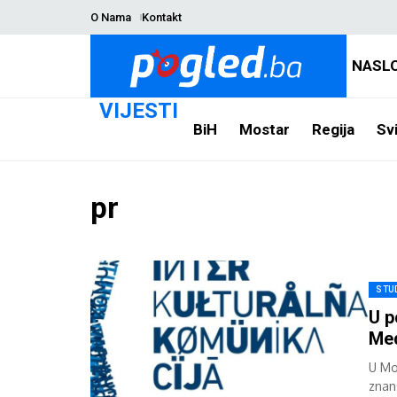
O Nama
Kontakt
NASL
VIJESTI
BiH
Mostar
Regija
Svi
pr
STU
U p
Med
U Mo
znan