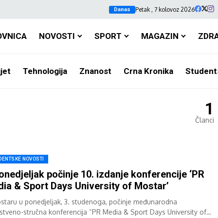
Petak , 7 kolovoz 2026
Danas
OVNICA
NOVOSTI
SPORT
MAGAZIN
ZDR
jet
Tehnologija
Znanost
Crna Kronika
Student
1
Članci
DENTSKE NOVOSTI
onedjeljak počinje 10. izdanje konferencije ‘PR
ia & Sport Days University of Mostar’
staru u ponedjeljak, 3. studenoga, počinje međunarodna
stveno-stručna konferencija “PR Media & Sport Days University of