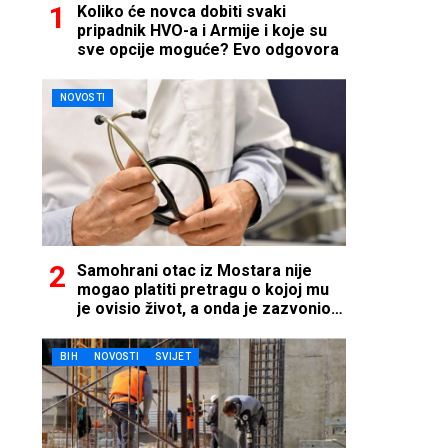
Koliko će novca dobiti svaki
pripadnik HVO-a i Armije i koje su
sve opcije moguće? Evo odgovora
NOVOSTI
Samohrani otac iz Mostara nije
mogao platiti pretragu o kojoj mu
je ovisio život, a onda je zazvonio
telefon…
BIH
NOVOSTI
SVIJET