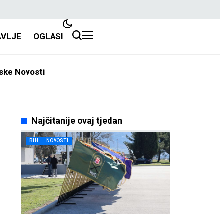
AVLJE
OGLASI
ske Novosti
Najčitanije ovaj tjedan
BIH
NOVOSTI