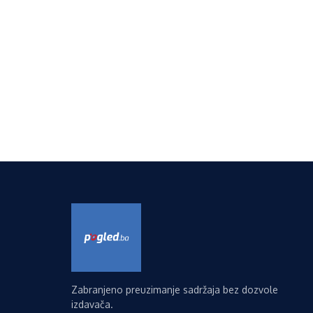
Zabranjeno preuzimanje sadržaja bez dozvole
izdavača.