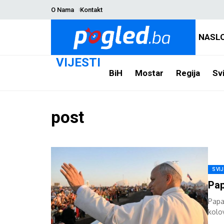
O Nama
Kontakt
NASL
VIJESTI
BiH
Mostar
Regija
Svi
post
SVI
Pap
Papa 
kolo