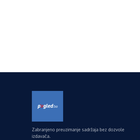
Zabranjeno preuzimanje sadržaja bez dozvole
izdavača.