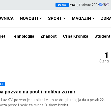
Petak , 7 kolovoz 2026
Danas
OVNICA
NOVOSTI
SPORT
MAGAZIN
ZDR
jet
Tehnologija
Znanost
Crna Kronika
Student
1
Članci
JET
a pozvao na post i molitvu za mir
Lav XIV. pozvao je katolike i vjernike drugih religija da u petak 22.
voza poste i mole za mir na Bliskom istoku,...