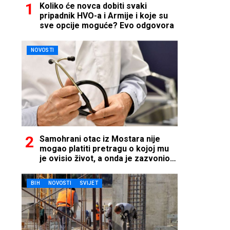
Koliko će novca dobiti svaki
pripadnik HVO-a i Armije i koje su
sve opcije moguće? Evo odgovora
NOVOSTI
Samohrani otac iz Mostara nije
mogao platiti pretragu o kojoj mu
je ovisio život, a onda je zazvonio
telefon…
BIH
NOVOSTI
SVIJET