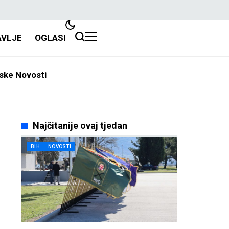
AVLJE
OGLASI
ske Novosti
Najčitanije ovaj tjedan
BIH
NOVOSTI