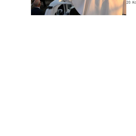
20. K