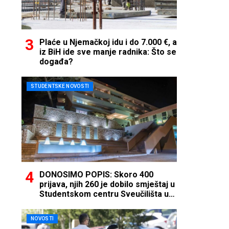
Plaće u Njemačkoj idu i do 7.000 €, a
iz BiH ide sve manje radnika: Što se
događa?
STUDENTSKE NOVOSTI
DONOSIMO POPIS: Skoro 400
prijava, njih 260 je dobilo smještaj u
Studentskom centru Sveučilišta u
Mostaru
NOVOSTI