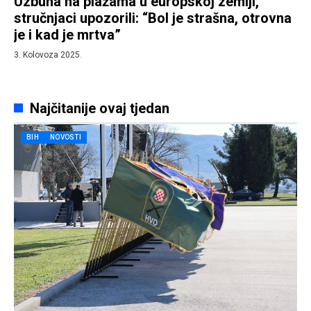
Uzbuna na plažama u europskoj zemlji,
stručnjaci upozorili: “Bol je strašna, otrovna
je i kad je mrtva”
3. Kolovoza 2025.
Najčitanije ovaj tjedan
BIH
NOVOSTI