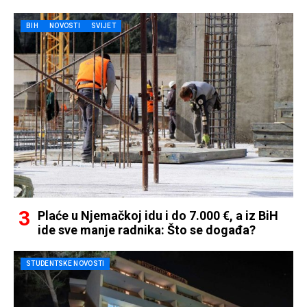
BIH
NOVOSTI
SVIJET
Plaće u Njemačkoj idu i do 7.000 €, a iz BiH
ide sve manje radnika: Što se događa?
STUDENTSKE NOVOSTI