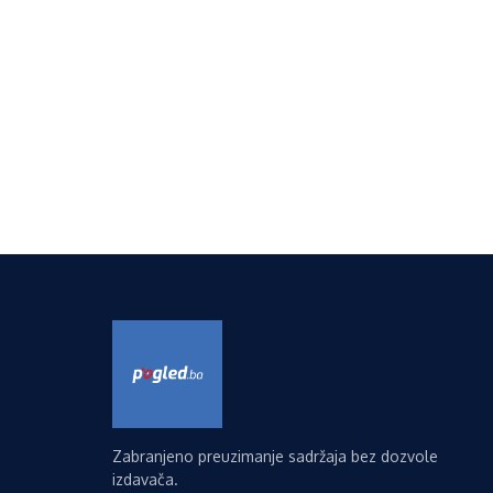
Zabranjeno preuzimanje sadržaja bez dozvole
izdavača.