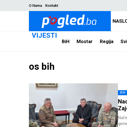
O Nama
Kontakt
NASL
VIJESTI
BiH
Mostar
Regija
Svi
os bih
BIH
Nad
Zaj
Nače
gene