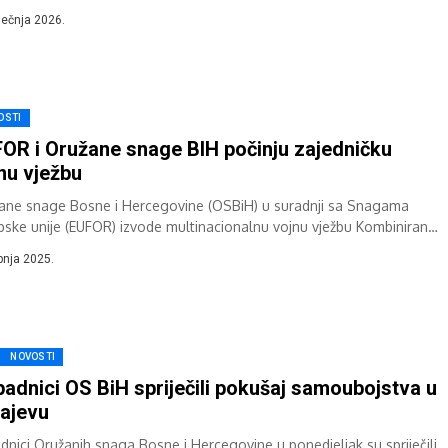
 Kolenda i general-bojnik Mirsad Ahmić, primili su...
iječnja 2026.
OSTI
OR i Oružane snage BIH počinju zajedničku
nu vježbu
ane snage Bosne i Hercegovine (OSBiH) u suradnji sa Snagama
pske unije (EUFOR) izvode multinacionalnu vojnu vježbu Kombinirani
vor 25 od 8. do...
ipnja 2025.
NOVOSTI
padnici OS BiH spriječili pokušaj samoubojstva u
ajevu
adnici Oružanih snaga Bosne i Hercegovine u ponedjeljak su spriječili