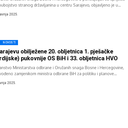
ubojstvo stranog državljanina u centru Sarajevo, objavljeno je u
jeljak, 28. travnja 2025....
ravnja 2025.
NOVOSTI
arajevu obilježene 20. obljetnica 1. pješačke
rdijske) pukovnije OS BiH i 33. obljetnica HVO
lanstvo Ministarstva odbrane i Oružanih snaga Bosne i Hercegovine,
vođeno zamjenikom ministra odbrane BiH za politiku i planove
enom Galićem položilo je danas...
avnja 2025.