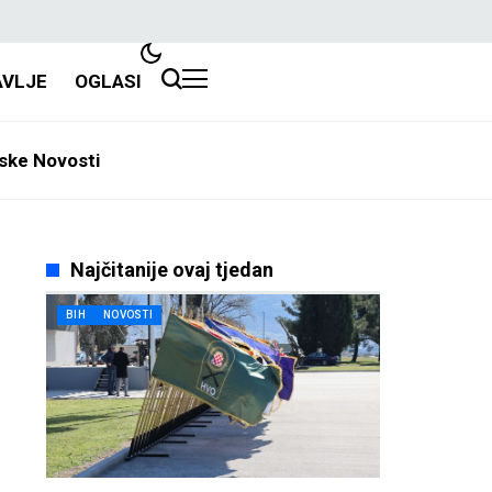
AVLJE
OGLASI
ske Novosti
Najčitanije ovaj tjedan
BIH
NOVOSTI