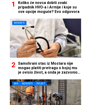
Koliko će novca dobiti svaki
pripadnik HVO-a i Armije i koje su
sve opcije moguće? Evo odgovora
NOVOSTI
Samohrani otac iz Mostara nije
mogao platiti pretragu o kojoj mu
je ovisio život, a onda je zazvonio
telefon…
BIH
NOVOSTI
SVIJET