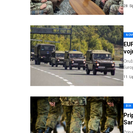
Tomo
28. S
NOV
EUF
voj
Oruž
Euro
odgo
11. L
BIH
Pri
Sar
Prip