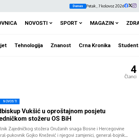
Petak , 7 kolovoz 2026
Danas
OVNICA
NOVOSTI
SPORT
MAGAZIN
ZDR
jet
Tehnologija
Znanost
Crna Kronika
Student
4
Članci
NOVOSTI
biskup Vukšić u oproštajnom posjetu
edničkom stožeru OS BiH
lnik Zajedničkog stožera Oružanih snaga Bosne i Hercegovine
ral-pukovnik Gojko Knežević i njegovi zamjenici, general-bojnik