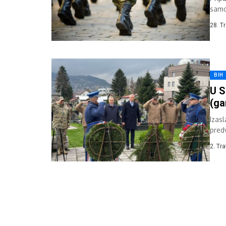
samo
poned
28. T
BIH
U S
(ga
Izas
pred
Slav
2. Tr