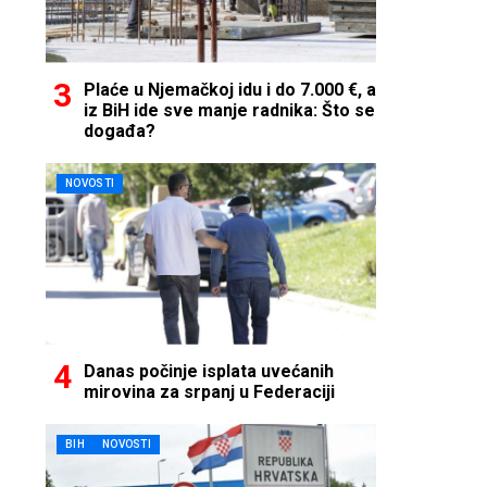
Plaće u Njemačkoj idu i do 7.000 €, a
iz BiH ide sve manje radnika: Što se
događa?
NOVOSTI
Danas počinje isplata uvećanih
mirovina za srpanj u Federaciji
BIH
NOVOSTI