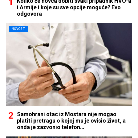
Koliko će novca dobiti svaki pripadnik HVO-a
i Armije i koje su sve opcije moguće? Evo
odgovora
NOVOSTI
Samohrani otac iz Mostara nije mogao
platiti pretragu o kojoj mu je ovisio život, a
onda je zazvonio telefon…