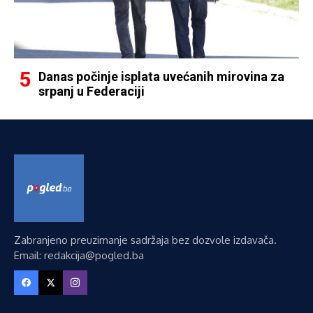
Danas počinje isplata uvećanih mirovina za
srpanj u Federaciji
Zabranjeno preuzimanje sadržaja bez dozvole izdavača.
Email: redakcija@pogled.ba