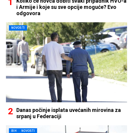
Koliko će novca dobiti svaki pripadnik HVO-a
i Armije i koje su sve opcije moguće? Evo
odgovora
NOVOSTI
Danas počinje isplata uvećanih mirovina za
srpanj u Federaciji
BIH
NOVOSTI