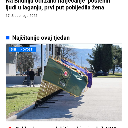
Na Blidinju održano natjecanje ‘poštenih’
ljudi u laganju, prvi put pobijedila žena
17. Studenoga 2025.
Najčitanije ovaj tjedan
BIH
NOVOSTI