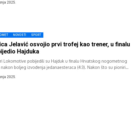
ipnja 2025.
OMET
NOVOSTI
SPORT
ica Jelavić osvojio prvi trofej kao trener, u finalu
ijedio Hajduka
ori Lokomotive pobijedili su Hajduk u finalu Hrvatskog nogometnog
 nakon boljeg izvođenja jedanaesteraca (4:3). Nakon što su pioniri
otive ranije osvojili trofej...
ibnja 2025.