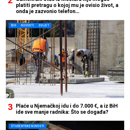
platiti pretragu o kojoj mu je ovisio život, a
onda je zazvonio telefon…
BIH
NOVOSTI
SVIJET
Plaće u Njemačkoj idu i do 7.000 €, a iz BiH
ide sve manje radnika: Što se događa?
STUDENTSKE NOVOSTI