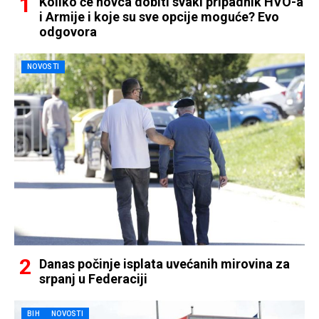
Koliko će novca dobiti svaki pripadnik HVO-a
i Armije i koje su sve opcije moguće? Evo
odgovora
NOVOSTI
Danas počinje isplata uvećanih mirovina za
srpanj u Federaciji
BIH
NOVOSTI