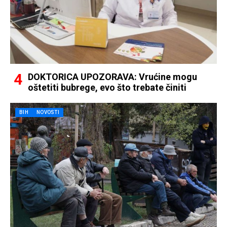
DOKTORICA UPOZORAVA: Vrućine mogu
oštetiti bubrege, evo što trebate činiti
BIH
NOVOSTI