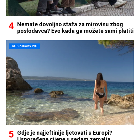
Nemate dovoljno staža za mirovinu zbog
poslodavca? Evo kada ga možete sami platiti
GOSPODARSTVO
Gdje je najjeftinije ljetovati u Europi?
Uspoređene cijene u sedam zemalja