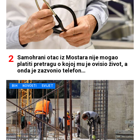
Samohrani otac iz Mostara nije mogao
platiti pretragu o kojoj mu je ovisio život, a
onda je zazvonio telefon…
BIH
NOVOSTI
SVIJET