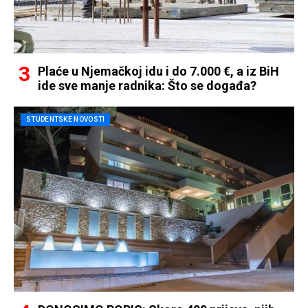
Plaće u Njemačkoj idu i do 7.000 €, a iz BiH
ide sve manje radnika: Što se događa?
STUDENTSKE NOVOSTI