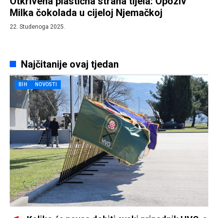
Otkrivena plastična strana tijela: Opoziv
Milka čokolada u cijeloj Njemačkoj
22. Studenoga 2025.
Najčitanije ovaj tjedan
BIH
NOVOSTI