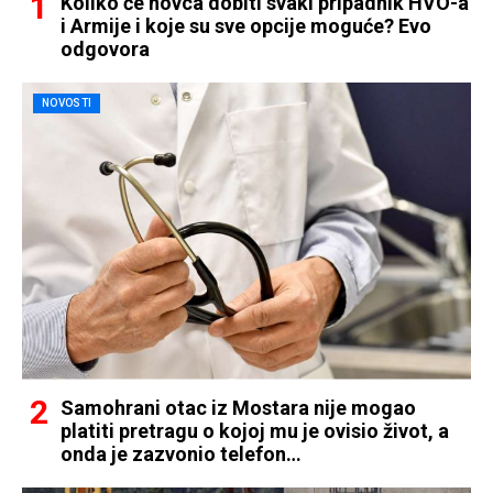
Koliko će novca dobiti svaki pripadnik HVO-a
i Armije i koje su sve opcije moguće? Evo
odgovora
NOVOSTI
Samohrani otac iz Mostara nije mogao
platiti pretragu o kojoj mu je ovisio život, a
onda je zazvonio telefon…