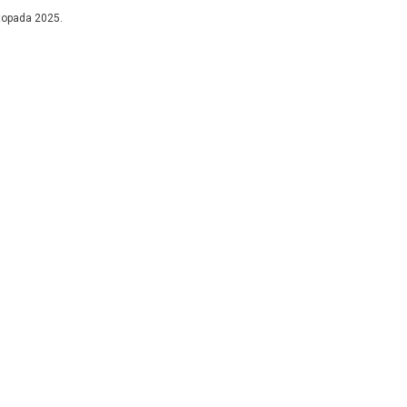
ti otvoreno...
stopada 2025.