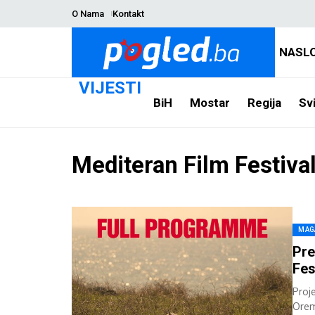
O Nama
Kontakt
NASL
VIJESTI
BiH
Mostar
Regija
Svi
Mediteran Film Festiva
MAG
Pre
Fes
Proj
Orem