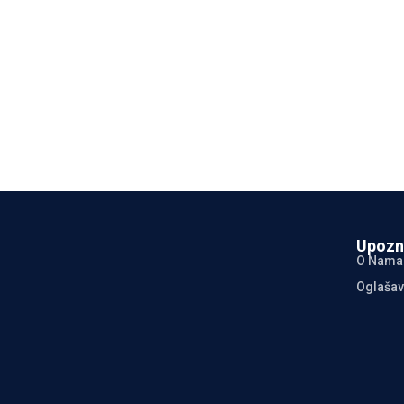
Upozn
O Nama
Oglašav