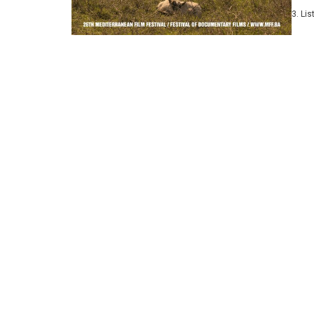
će bi
3. Li