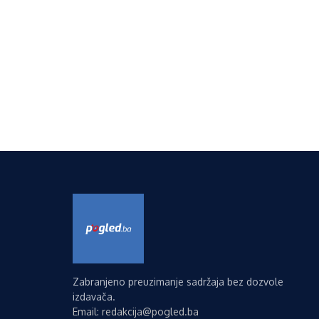
Zabranjeno preuzimanje sadržaja bez dozvole
izdavača.
Email: redakcija@pogled.ba