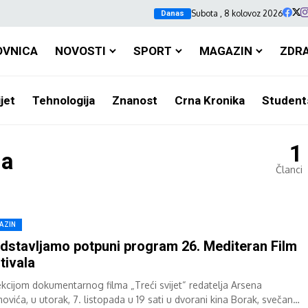
Subota , 8 kolovoz 2026
Danas
OVNICA
NOVOSTI
SPORT
MAGAZIN
ZDR
jet
Tehnologija
Znanost
Crna Kronika
Student
1
la
Članci
AZIN
dstavljamo potpuni program 26. Mediteran Film
tivala
ekcijom dokumentarnog filma „Treći svijet“ redatelja Arsena
ovića, u utorak, 7. listopada u 19 sati u dvorani kina Borak, svečano