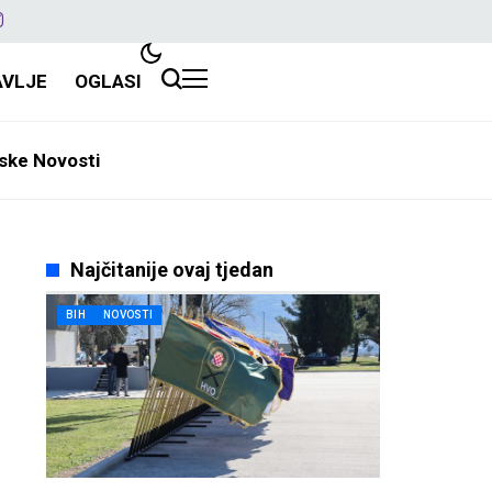
AVLJE
OGLASI
ske Novosti
Najčitanije ovaj tjedan
BIH
NOVOSTI