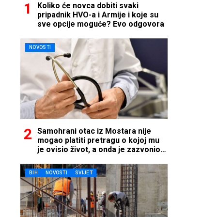
Koliko će novca dobiti svaki
pripadnik HVO-a i Armije i koje su
sve opcije moguće? Evo odgovora
NOVOSTI
Samohrani otac iz Mostara nije
mogao platiti pretragu o kojoj mu
je ovisio život, a onda je zazvonio
telefon…
BIH
NOVOSTI
SVIJET