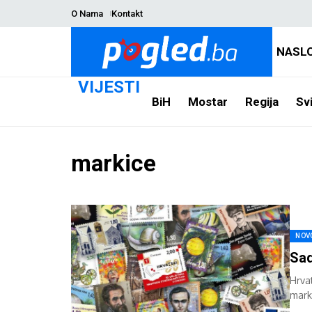
O Nama
Kontakt
NASL
VIJESTI
BiH
Mostar
Regija
Svi
markice
NOV
Sad
Hrva
mark