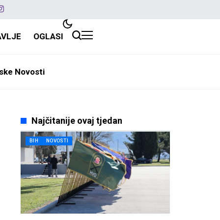
AVLJE
OGLASI
ske Novosti
Najčitanije ovaj tjedan
BIH
NOVOSTI