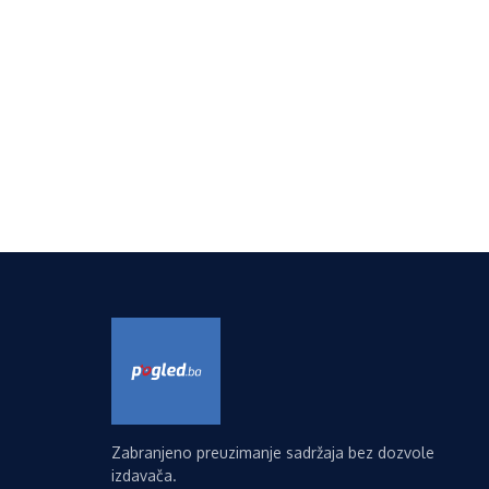
Zabranjeno preuzimanje sadržaja bez dozvole
izdavača.