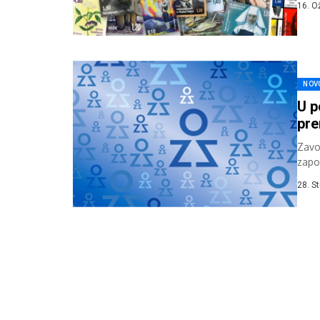
16. O
NOV
U p
pre
Zavo
zapo
prosi
28. S