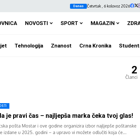
Četvrtak , 6 kolovoz 2026
Danas
OVNICA
NOVOSTI
SPORT
MAGAZIN
ZDR
jet
Tehnologija
Znanost
Crna Kronika
Student
2
Članci
OSTI
a je pravi čas – najljepša marka čeka tvoj glas!
tska pošta Mostar i ove godine organizira izbor najljepše poštanske
e izdane u 2025. godini – a upravo vi možete odlučiti koja će...