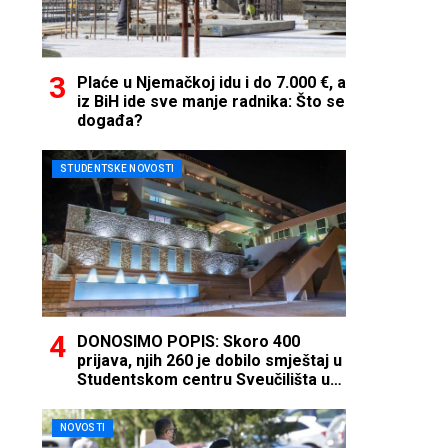
Plaće u Njemačkoj idu i do 7.000 €, a
iz BiH ide sve manje radnika: Što se
događa?
STUDENTSKE NOVOSTI
DONOSIMO POPIS: Skoro 400
prijava, njih 260 je dobilo smještaj u
Studentskom centru Sveučilišta u
Mostaru
NOVOSTI