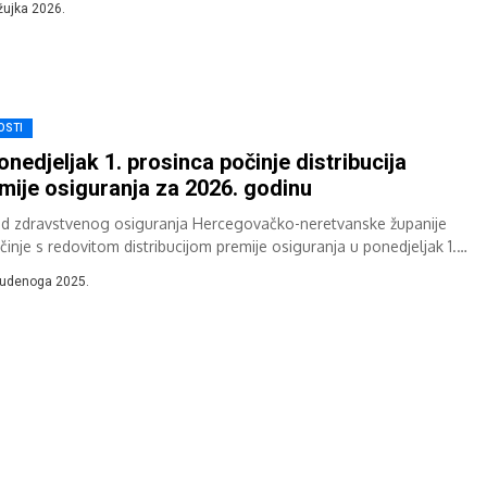
žujka 2026.
OSTI
onedjeljak 1. prosinca počinje distribucija
mije osiguranja za 2026. godinu
d zdravstvenog osiguranja Hercegovačko-neretvanske županije
činje s redovitom distribucijom premije osiguranja u ponedjeljak 1.
nca 2025. godine, koja će trajati do 28. veljače...
tudenoga 2025.