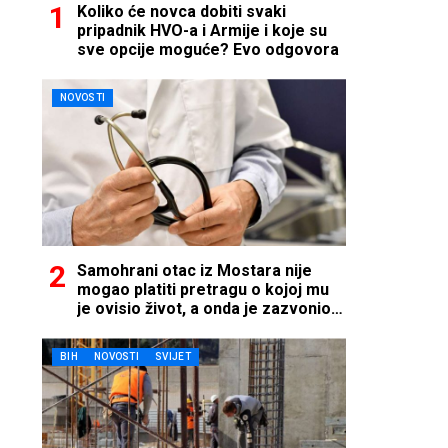
Koliko će novca dobiti svaki
pripadnik HVO-a i Armije i koje su
sve opcije moguće? Evo odgovora
NOVOSTI
Samohrani otac iz Mostara nije
mogao platiti pretragu o kojoj mu
je ovisio život, a onda je zazvonio
telefon…
BIH
NOVOSTI
SVIJET