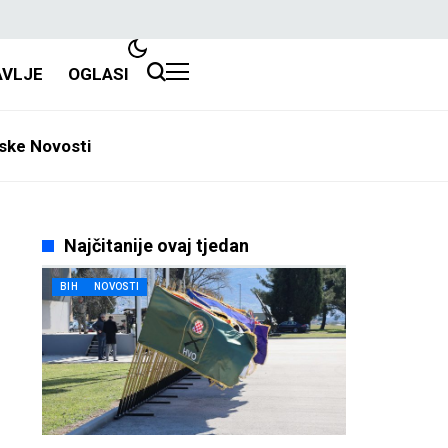
AVLJE
OGLASI
ske Novosti
Najčitanije ovaj tjedan
BIH
NOVOSTI