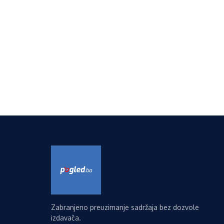
Zabranjeno preuzimanje sadržaja bez dozvole
izdavača.