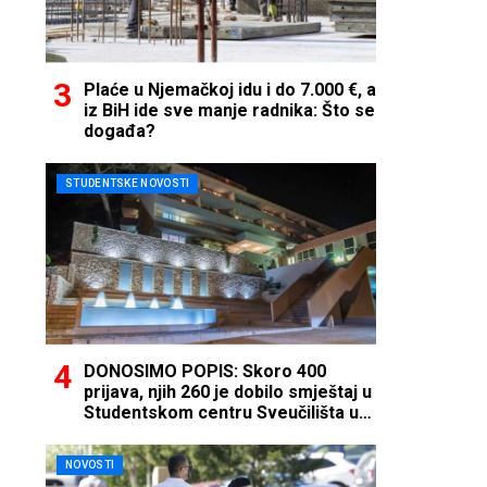
Plaće u Njemačkoj idu i do 7.000 €, a
iz BiH ide sve manje radnika: Što se
događa?
STUDENTSKE NOVOSTI
DONOSIMO POPIS: Skoro 400
prijava, njih 260 je dobilo smještaj u
Studentskom centru Sveučilišta u
Mostaru
NOVOSTI