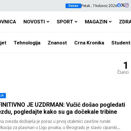
Petak , 7 kolovoz 2026
Danas
OVNICA
NOVOSTI
SPORT
MAGAZIN
ZDR
jet
Tehnologija
Znanost
Crna Kronika
Student
1
Članci
IJA
INITIVNO JE UZDRMAN: Vučić došao pogledati
zdu, pogledajte kako su ga dočekale tribine
na zvezda doživjela je poraz u prvoj utakmici završne runde
fikacija za plasman u Ligu prvaka, u Beogradu je slavio ciparski