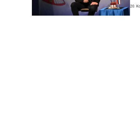
Pafo
20. K