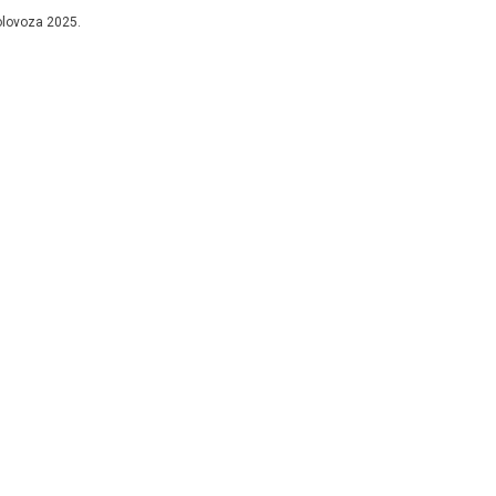
s rezultatom...
olovoza 2025.