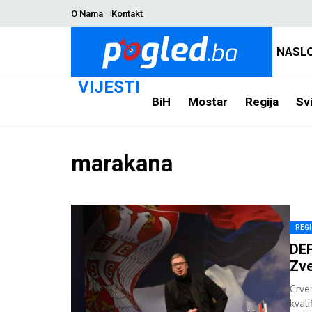
O Nama
Kontakt
NASL
VIJESTI
BiH
Mostar
Regija
Svi
marakana
REG
DEF
Zve
Crve
kvali