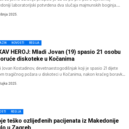
doniji laboratorijski potvrđena dva slučaja majmunskih boginja.
tut za javno...
vibnja 2025.
AZIN
NOVOSTI
REGIJA
AV HEROJ: Mladi Jovan (19) spasio 21 osobu
goruće diskoteke u Kočanima
i Jovan Kostadinov, devetnaestogodišnjak koji je spasio 21 dijete
kom tragičnog požara u diskoteci u Kočanima, nakon kraćeg boravka
nici vratio se...
žujka 2025.
OSTI
REGIJA
je teško ozlijeđenih pacijenata iz Makedonije
glo u Zagreb