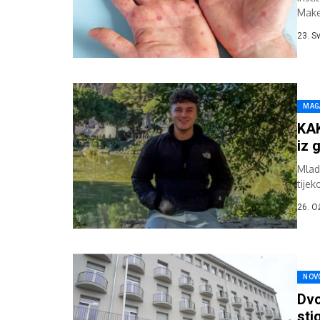
Make
Insti
23. S
MAG
KAK
iz 
Mlad
tije
u bol
26. O
NOV
Dvo
sti