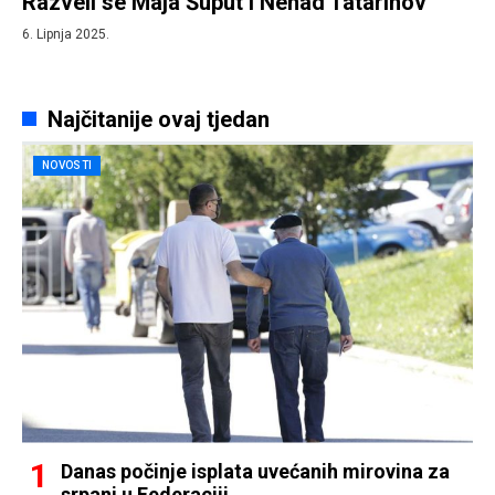
Razveli se Maja Šuput i Nenad Tatarinov
6. Lipnja 2025.
Najčitanije ovaj tjedan
NOVOSTI
Danas počinje isplata uvećanih mirovina za
srpanj u Federaciji