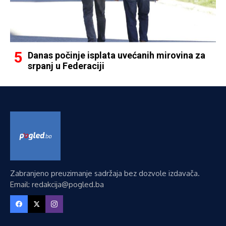
Danas počinje isplata uvećanih mirovina za
srpanj u Federaciji
Zabranjeno preuzimanje sadržaja bez dozvole izdavača.
Email: redakcija@pogled.ba