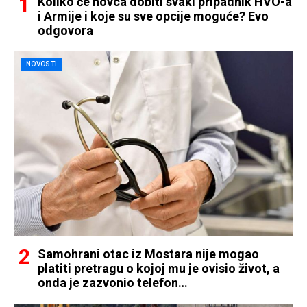
Koliko će novca dobiti svaki pripadnik HVO-a
i Armije i koje su sve opcije moguće? Evo
odgovora
NOVOSTI
Samohrani otac iz Mostara nije mogao
platiti pretragu o kojoj mu je ovisio život, a
onda je zazvonio telefon…