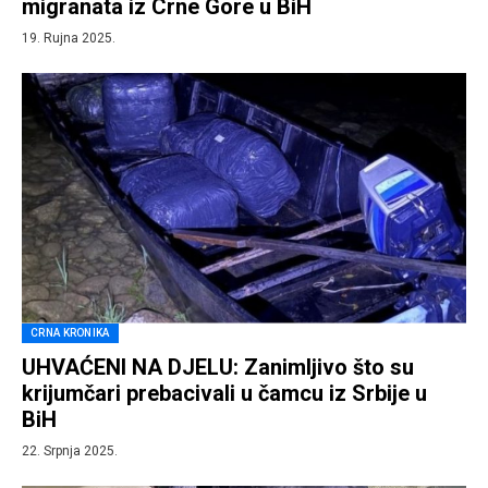
migranata iz Crne Gore u BiH
19. Rujna 2025.
CRNA KRONIKA
UHVAĆENI NA DJELU: Zanimljivo što su
krijumčari prebacivali u čamcu iz Srbije u
BiH
22. Srpnja 2025.