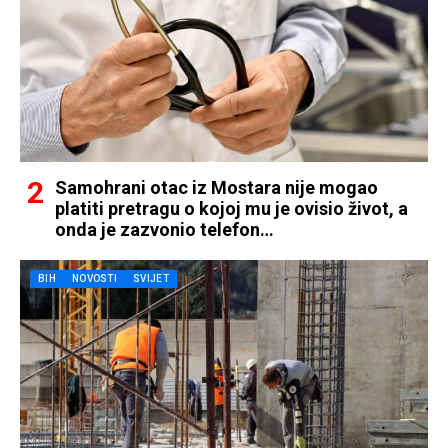
Samohrani otac iz Mostara nije mogao
platiti pretragu o kojoj mu je ovisio život, a
onda je zazvonio telefon…
BIH
NOVOSTI
SVIJET