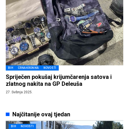
BIH
CRNA KRONIKA
NOVOSTI
Spriječen pokušaj krijumčarenja satova i
zlatnog nakita na GP Deleuša
27. Svibnja 2025.
Najčitanije ovaj tjedan
BIH
NOVOSTI