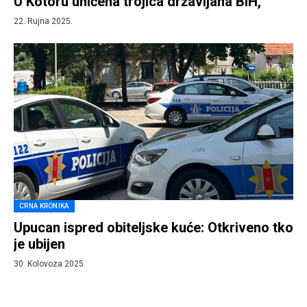
U Kotoru uhićena trojica državljana BiH,
22. Rujna 2025.
CRNA KRONIKA
Upucan ispred obiteljske kuće: Otkriveno tko
je ubijen
30. Kolovoza 2025.