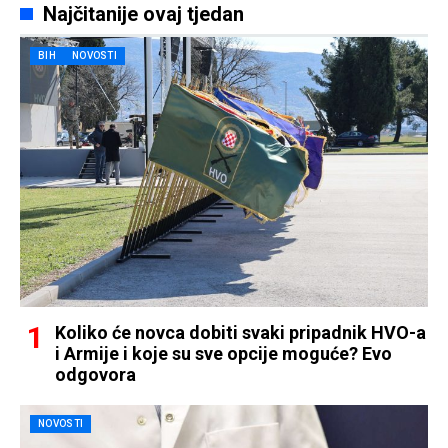
Najčitanije ovaj tjedan
BIH
NOVOSTI
Koliko će novca dobiti svaki pripadnik HVO-a
i Armije i koje su sve opcije moguće? Evo
odgovora
NOVOSTI