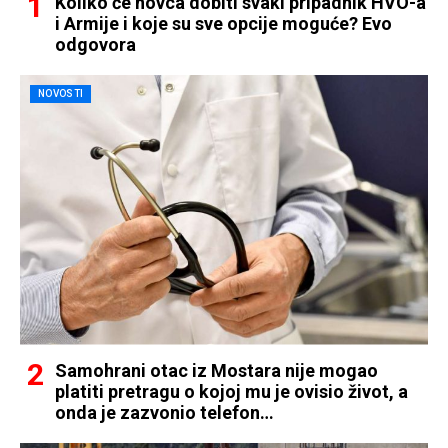
Koliko će novca dobiti svaki pripadnik HVO-a
i Armije i koje su sve opcije moguće? Evo
odgovora
NOVOSTI
Samohrani otac iz Mostara nije mogao
platiti pretragu o kojoj mu je ovisio život, a
onda je zazvonio telefon…