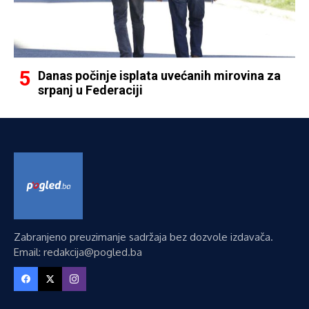
Danas počinje isplata uvećanih mirovina za
srpanj u Federaciji
Zabranjeno preuzimanje sadržaja bez dozvole izdavača.
Email: redakcija@pogled.ba