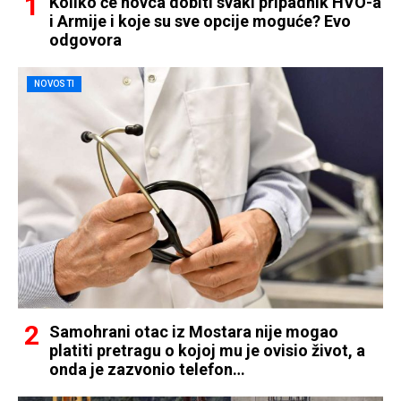
Koliko će novca dobiti svaki pripadnik HVO-a
i Armije i koje su sve opcije moguće? Evo
odgovora
NOVOSTI
Samohrani otac iz Mostara nije mogao
platiti pretragu o kojoj mu je ovisio život, a
onda je zazvonio telefon…