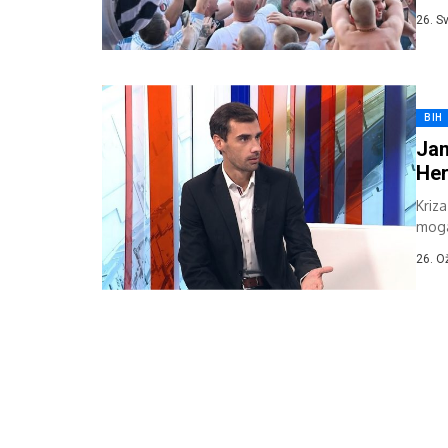
prili
26. S
BIH
Jan
He
Kriz
moga
Hrvat
26. O