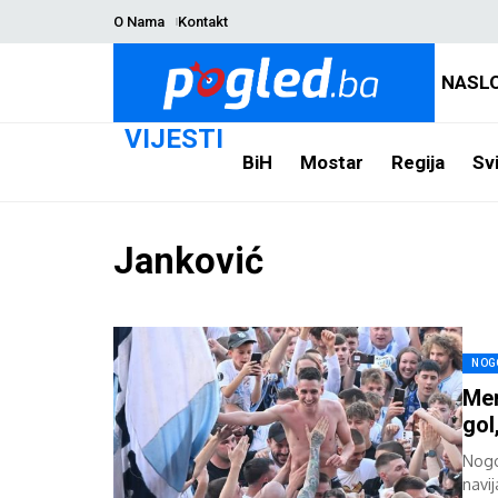
O Nama
Kontakt
NASL
VIJESTI
BiH
Mostar
Regija
Svi
Janković
NOG
Men
gol
Nogo
navi