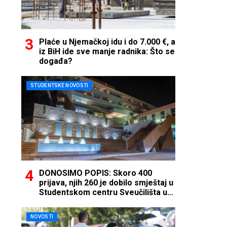
Plaće u Njemačkoj idu i do 7.000 €, a
iz BiH ide sve manje radnika: Što se
događa?
STUDENTSKE NOVOSTI
DONOSIMO POPIS: Skoro 400
prijava, njih 260 je dobilo smještaj u
Studentskom centru Sveučilišta u
Mostaru
NOVOSTI