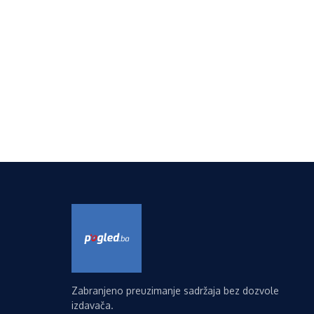
Zabranjeno preuzimanje sadržaja bez dozvole
izdavača.