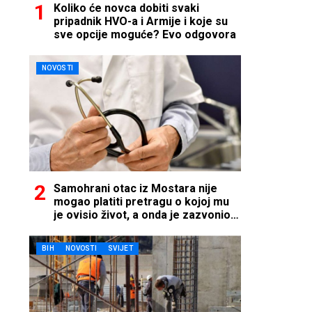
Koliko će novca dobiti svaki
pripadnik HVO-a i Armije i koje su
sve opcije moguće? Evo odgovora
NOVOSTI
Samohrani otac iz Mostara nije
mogao platiti pretragu o kojoj mu
je ovisio život, a onda je zazvonio
telefon…
BIH
NOVOSTI
SVIJET