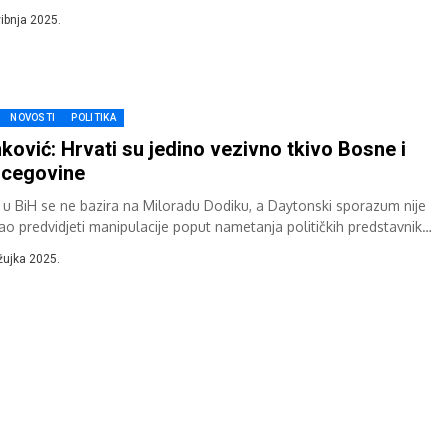
ku obratiti se navijačima...
vibnja 2025.
NOVOSTI
POLITIKA
ković: Hrvati su jedino vezivno tkivo Bosne i
rcegovine
a u BiH se ne bazira na Miloradu Dodiku, a Daytonski sporazum nije
o predvidjeti manipulacije poput nametanja političkih predstavnika
ima, rekao je...
žujka 2025.