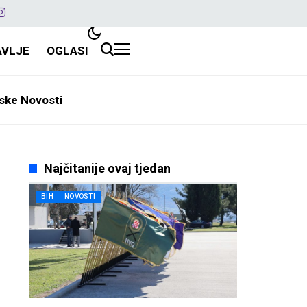
AVLJE
OGLASI
ske Novosti
Najčitanije ovaj tjedan
BIH
NOVOSTI