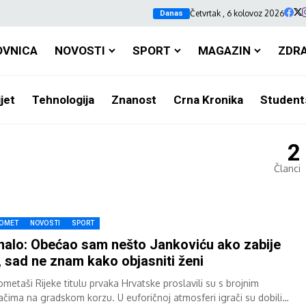
Četvrtak , 6 kolovoz 2026
Danas
OVNICA
NOVOSTI
SPORT
MAGAZIN
ZDR
jet
Tehnologija
Znanost
Crna Kronika
Student
2
Članci
OMET
NOVOSTI
SPORT
alo: Obećao sam nešto Jankoviću ako zabije
, sad ne znam kako objasniti ženi
metaši Rijeke titulu prvaka Hrvatske proslavili su s brojnim
jačima na gradskom korzu. U euforičnoj atmosferi igrači su dobili