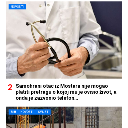
NOVOSTI
Samohrani otac iz Mostara nije mogao
platiti pretragu o kojoj mu je ovisio život, a
onda je zazvonio telefon…
BIH
NOVOSTI
SVIJET