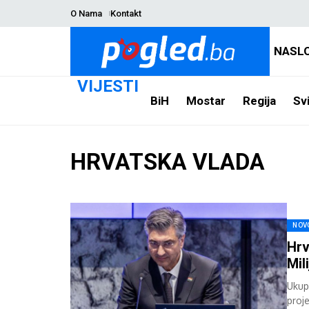
O Nama
Kontakt
NASL
VIJESTI
BiH
Mostar
Regija
Svi
HRVATSKA VLADA
NOV
Hrv
Mil
Ukup
proj