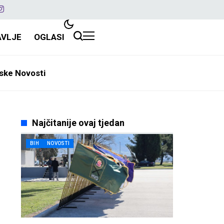
AVLJE
OGLASI
ske Novosti
Najčitanije ovaj tjedan
BIH
NOVOSTI