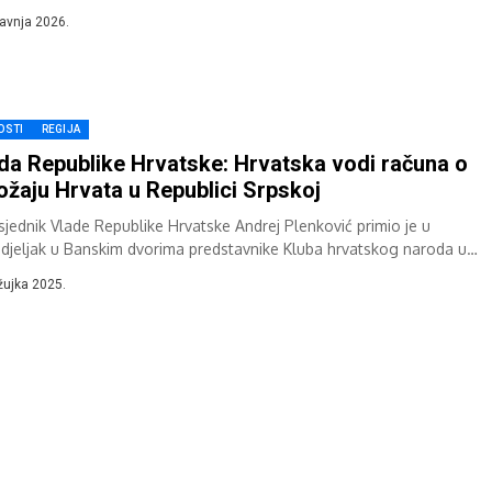
ici...
ravnja 2026.
OSTI
REGIJA
da Republike Hrvatske: Hrvatska vodi računa o
ožaju Hrvata u Republici Srpskoj
sjednik Vlade Republike Hrvatske Andrej Plenković primio je u
djeljak u Banskim dvorima predstavnike Kluba hrvatskog naroda u
ću naroda Republike Srpske Miju...
žujka 2025.