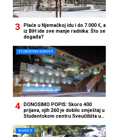
Plaće u Njemačkoj idu i do 7.000 €, a
iz BiH ide sve manje radnika: Što se
događa?
STUDENTSKE NOVOSTI
DONOSIMO POPIS: Skoro 400
prijava, njih 260 je dobilo smještaj u
Studentskom centru Sveučilišta u
Mostaru
NOVOSTI