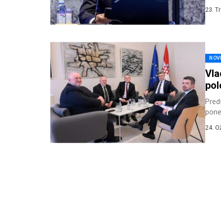
sjedn
23. T
NOV
Vla
pol
Pred
pone
Vije
24. O