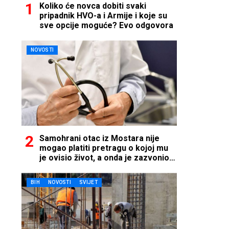
Koliko će novca dobiti svaki
pripadnik HVO-a i Armije i koje su
sve opcije moguće? Evo odgovora
NOVOSTI
Samohrani otac iz Mostara nije
mogao platiti pretragu o kojoj mu
je ovisio život, a onda je zazvonio
telefon…
BIH
NOVOSTI
SVIJET