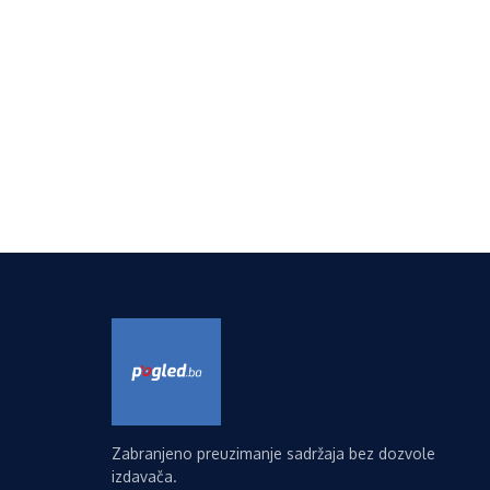
Zabranjeno preuzimanje sadržaja bez dozvole
izdavača.