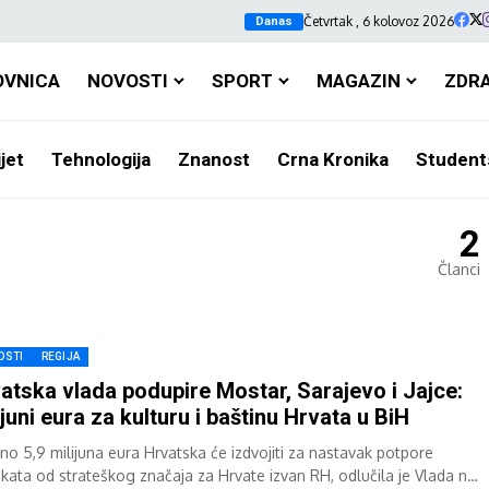
Četvrtak , 6 kolovoz 2026
Danas
OVNICA
NOVOSTI
SPORT
MAGAZIN
ZDR
jet
Tehnologija
Znanost
Crna Kronika
Student
2
Članci
OSTI
REGIJA
atska vlada podupire Mostar, Sarajevo i Jajce:
ijuni eura za kulturu i baštinu Hrvata u BiH
no 5,9 milijuna eura Hrvatska će izdvojiti za nastavak potpore
ekata od strateškog značaja za Hrvate izvan RH, odlučila je Vlada na