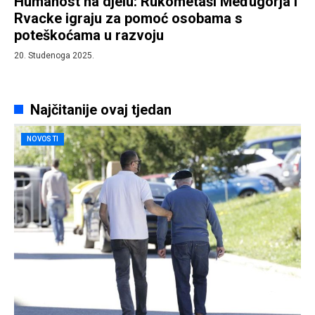
Humanost na djelu: Rukometaši Međugorja i
Rvacke igraju za pomoć osobama s
poteškoćama u razvoju
20. Studenoga 2025.
Najčitanije ovaj tjedan
NOVOSTI