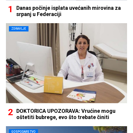
Danas počinje isplata uvećanih mirovina za
srpanj u Federaciji
ZDRAVLJE
DOKTORICA UPOZORAVA: Vrućine mogu
oštetiti bubrege, evo što trebate činiti
GOSPODARSTVO