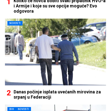
Koliko će novca dobiti svaki pripadnik HVO-a
i Armije i koje su sve opcije moguće? Evo
odgovora
NOVOSTI
Danas počinje isplata uvećanih mirovina za
srpanj u Federaciji
BIH
NOVOSTI