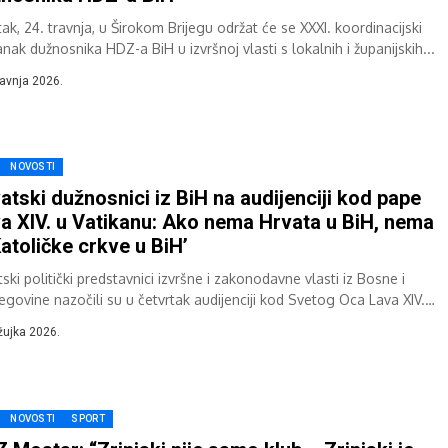
ak, 24. travnja, u Širokom Brijegu održat će se XXXI. koordinacijski
nak dužnosnika HDZ-a BiH u izvršnoj vlasti s lokalnih i županijskih...
ravnja 2026.
NOVOSTI
atski dužnosnici iz BiH na audijenciji kod pape
a XIV. u Vatikanu: Ako nema Hrvata u BiH, nema
Katoličke crkve u BiH’
ski politički predstavnici izvršne i zakonodavne vlasti iz Bosne i
egovine nazočili su u četvrtak audijenciji kod Svetog Oca Lava XIV.
kom susreta...
žujka 2026.
NOVOSTI
SPORT