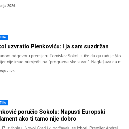
anašnjeg sastanka izaslanstava...
rpnja 2026.
TIKA
ol uzvratio Plenkoviću: I ja sam suzdržan
sanom odgovoru premijeru Tomislav Sokol ističe da ga raduje što
ijer nije imao primjedbi na “programatske stvari”. Naglašava da mu
..
ibnja 2026.
TIKA
nković poručio Sokolu: Napusti Europski
lament ako ti tamo nije dobro
17. svibnja u Novoj Gradiški održavaju se izbori. Premijer Andrej