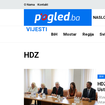
O Nama
Kontakt
NASL
VIJESTI
BiH
Mostar
Regija
Svi
HDZ
BIH
HDZ
Ust
Očuv
Usta