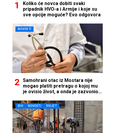
Koliko će novca dobiti svaki
pripadnik HVO-a i Armije i koje su
sve opcije moguće? Evo odgovora
NOVOSTI
Samohrani otac iz Mostara nije
mogao platiti pretragu o kojoj mu
je ovisio život, a onda je zazvonio
telefon…
BIH
NOVOSTI
SVIJET