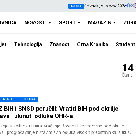
Četvrtak , 6 kolovoz 2026
Danas
OVNICA
NOVOSTI
SPORT
MAGAZIN
ZDR
jet
Tehnologija
Znanost
Crna Kronika
Student
14
Članci
NOVOSTI
POLITIKA
 BiH i SNSD poručili: Vratiti BiH pod okrilje
ava i ukinuti odluke OHR-a
anje stabilnosti i mira, vraćanje Bosne i Hercegovine pod okrilje
va i proglašavanje ništavim svih odluka visokih predstavnika, sukus