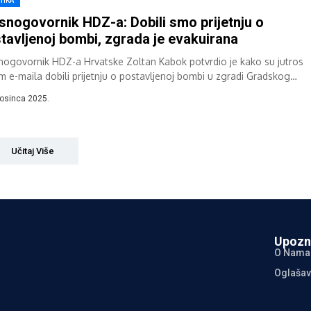
TIKA
snogovornik HDZ-a: Dobili smo prijetnju o
tavljenoj bombi, zgrada je evakuirana
nogovornik HDZ-a Hrvatske Zoltan Kabok potvrdio je kako su jutros
m e-maila dobili prijetnju o postavljenoj bombi u zgradi Gradskog
ra HDZ-a, koja...
rosinca 2025.
Učitaj Više
Upozn
O Nama
Oglašav