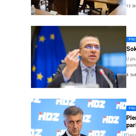
je d
13. S
POLI
Sok
U pi
prem
je to.
8. Sv
POLI
Ple
par
Dana 