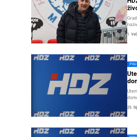
HDZ
živ
Grad
nazi
kamp
1. Ve
POLI
Ute
dom
Utem
domov
usmje
25. S