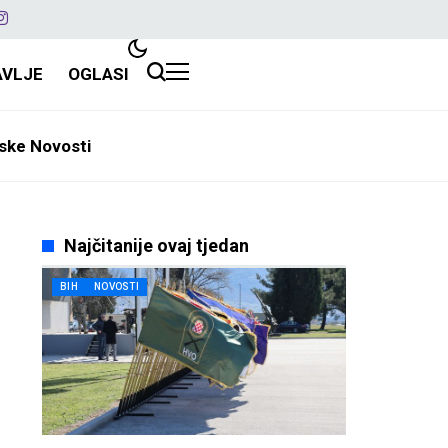
AVLJE
OGLASI
ske Novosti
Najčitanije ovaj tjedan
BIH
NOVOSTI