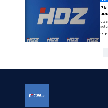
POLI
Gla
pos
Glas
pute
odbo
16. P