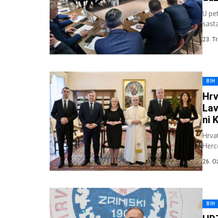
U pet
sasta
23. T
BIH
Hrv
Lav
ni 
Hrvat
Herc
Tije
26. O
BIH