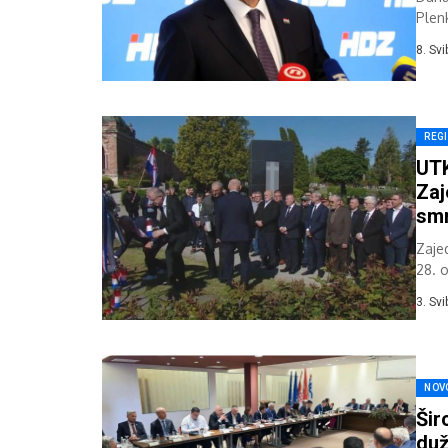
Plen
zamj
8. Sv
REG
UT
Zaj
smr
Zaje
28. 
Izasl
3. Sv
NOV
Šir
duž