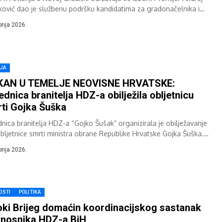
ković dao je službenu podršku kandidatima za gradonačelnika i
enika gradonačelnika, Bernardinu...
ibnja 2026.
IJA
KAN U TEMELJE NEOVISNE HRVATSKE:
ednica branitelja HDZ-a obilježila obljetnicu
ti Gojka Šuška
dnica branitelja HDZ-a “Gojko Šušak” organizirala je obilježavanje
obljetnice smrti ministra obrane Republike Hrvatske Gojka Šuška.
anstvo i obitelj položilo je vijence...
ibnja 2026.
OSTI
POLITIKA
oki Brijeg domaćin koordinacijskog sastanak
nosnika HDZ-a BiH