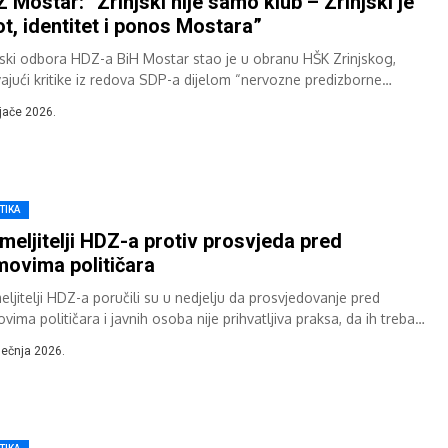
 Mostar: “Zrinjski nije samo klub – Zrinjski je
ot, identitet i ponos Mostara”
ski odbora HDZ-a BiH Mostar stao je u obranu HŠK Zrinjskog,
vajući kritike iz redova SDP-a dijelom “nervozne predizborne
anje”. Njihovo priopćenje prenosimo...
ljače 2026.
TIKA
meljitelji HDZ-a protiv prosvjeda pred
ovima političara
eljitelji HDZ-a poručili su u nedjelju da prosvjedovanje pred
ima političara i javnih osoba nije prihvatljiva praksa, da ih treba
riti na mjesta...
iječnja 2026.