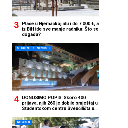
Plaće u Njemačkoj idu i do 7.000 €, a
iz BiH ide sve manje radnika: Što se
događa?
STUDENTSKE NOVOSTI
DONOSIMO POPIS: Skoro 400
prijava, njih 260 je dobilo smještaj u
Studentskom centru Sveučilišta u
Mostaru
NOVOSTI