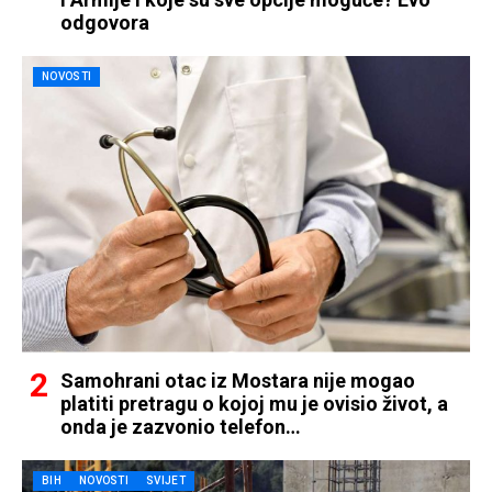
odgovora
NOVOSTI
Samohrani otac iz Mostara nije mogao
platiti pretragu o kojoj mu je ovisio život, a
onda je zazvonio telefon…
BIH
NOVOSTI
SVIJET