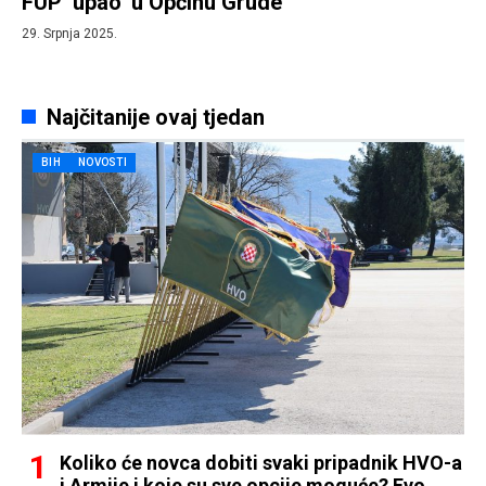
FUP ‘upao’ u Općinu Grude
29. Srpnja 2025.
Najčitanije ovaj tjedan
BIH
NOVOSTI
Koliko će novca dobiti svaki pripadnik HVO-a
i Armije i koje su sve opcije moguće? Evo