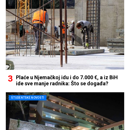
Plaće u Njemačkoj idu i do 7.000 €, a iz BiH
ide sve manje radnika: Što se događa?
STUDENTSKE NOVOSTI