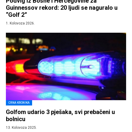
Podvig iz Bosne i Hercegovine za
Guinnessov rekord: 20 ljudi se naguralo u
“Golf 2”
1. Kolovoza 2026.
CRNA KRONIKA
Golfom udario 3 pješaka, svi prebačeni u
bolnicu
13. Kolovoza 2025.