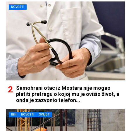
NOVOSTI
Samohrani otac iz Mostara nije mogao
platiti pretragu o kojoj mu je ovisio život, a
onda je zazvonio telefon…
BIH
NOVOSTI
SVIJET