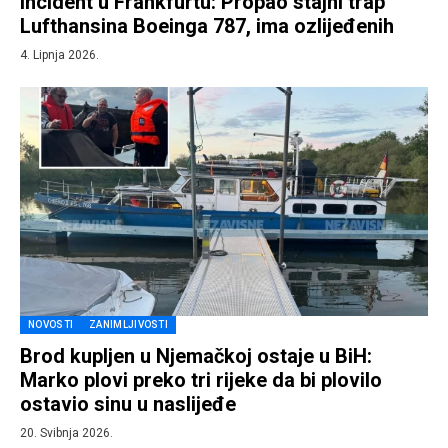
Incident u Frankfurtu: Propao stajni trap
Lufthansina Boeinga 787, ima ozlijeđenih
4. Lipnja 2026.
NOVOSTI
ZANIMLJIVOSTI
Brod kupljen u Njemačkoj ostaje u BiH:
Marko plovi preko tri rijeke da bi plovilo
ostavio sinu u naslijeđe
20. Svibnja 2026.