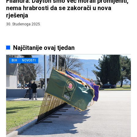
Filandra: Dayton smo već morali promijeniti,
nema hrabrosti da se zakorači u nova
rješenja
30. Studenoga 2025.
Najčitanije ovaj tjedan
BIH
NOVOSTI