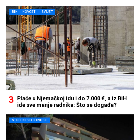
BIH
NOVOSTI
SVIJET
Plaće u Njemačkoj idu i do 7.000 €, a iz BiH
ide sve manje radnika: Što se događa?
STUDENTSKE NOVOSTI