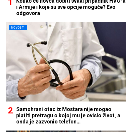
Koliko će novca dobiti svaki pripadnik HVO-a
i Armije i koje su sve opcije moguće? Evo
odgovora
NOVOSTI
Samohrani otac iz Mostara nije mogao
platiti pretragu o kojoj mu je ovisio život, a
onda je zazvonio telefon…