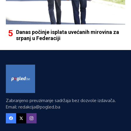
Danas počinje isplata uvećanih mirovina za
srpanj u Federaciji
Zabranjeno preuzimanje sadržaja bez dozvole izdavača.
Email: redakcija@pogled.ba