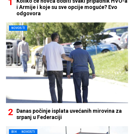
Koliko će novca dobiti svaki pripadnik HVO-a
i Armije i koje su sve opcije moguće? Evo
odgovora
NOVOSTI
Danas počinje isplata uvećanih mirovina za
srpanj u Federaciji
BIH
NOVOSTI