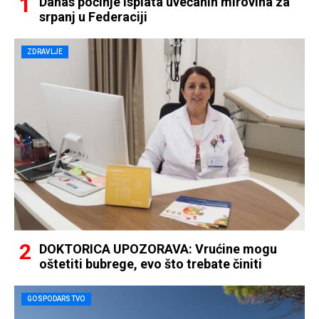
Danas počinje isplata uvećanih mirovina za
srpanj u Federaciji
ZDRAVLJE
DOKTORICA UPOZORAVA: Vrućine mogu
oštetiti bubrege, evo što trebate činiti
GOSPODARSTVO