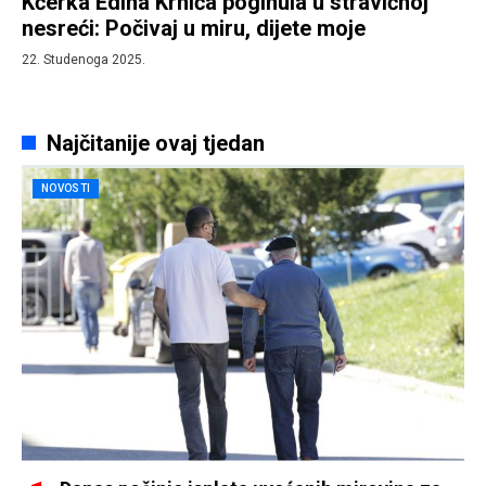
Kćerka Edina Krnića poginula u stravičnoj
nesreći: Počivaj u miru, dijete moje
22. Studenoga 2025.
Najčitanije ovaj tjedan
NOVOSTI