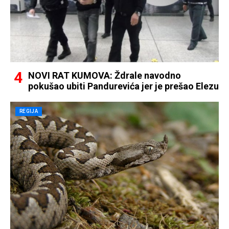
NOVI RAT KUMOVA: Ždrale navodno
pokušao ubiti Pandurevića jer je prešao Elezu
REGIJA