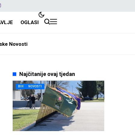
AVLJE
OGLASI
ske Novosti
Najčitanije ovaj tjedan
BIH
NOVOSTI