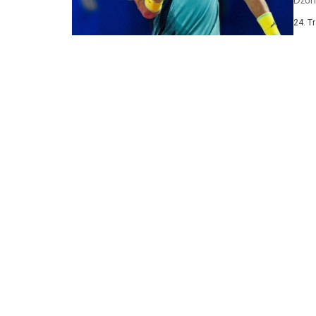
pobj
24. T