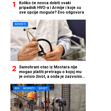
Koliko će novca dobiti svaki
pripadnik HVO-a i Armije i koje su
sve opcije moguće? Evo odgovora
NOVOSTI
Samohrani otac iz Mostara nije
mogao platiti pretragu o kojoj mu
je ovisio život, a onda je zazvonio
telefon…
BIH
NOVOSTI
SVIJET