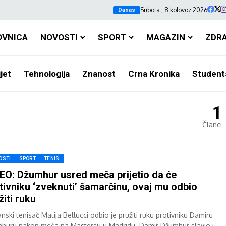
Subota , 8 kolovoz 2026
Danas
OVNICA
NOVOSTI
SPORT
MAGAZIN
ZDR
jet
Tehnologija
Znanost
Crna Kronika
Student
1
Članci
OSTI
SPORT
TENIS
EO: Džumhur usred meča prijetio da će
tivniku ‘zveknuti’ šamarčinu, ovaj mu odbio
žiti ruku
anski tenisač Matija Bellucci odbio je pružiti ruku protivniku Damiru
huru nakon meča na Mastersu u Madridu. Damir Džumhur slavio je