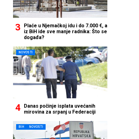
Plaće u Njemačkoj idu i do 7.000 €, a
iz BiH ide sve manje radnika: Što se
događa?
NOVOSTI
Danas počinje isplata uvećanih
mirovina za srpanj u Federaciji
BIH
NOVOSTI