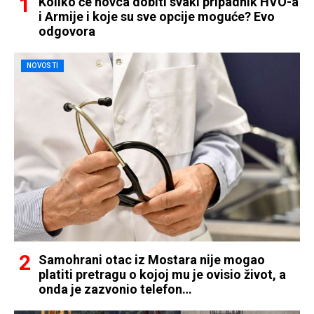
Koliko će novca dobiti svaki pripadnik HVO-a
i Armije i koje su sve opcije moguće? Evo
odgovora
NOVOSTI
Samohrani otac iz Mostara nije mogao
platiti pretragu o kojoj mu je ovisio život, a
onda je zazvonio telefon…