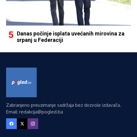
Danas počinje isplata uvećanih mirovina za
srpanj u Federaciji
Zabranjeno preuzimanje sadržaja bez dozvole izdavača.
Email: redakcija@pogled.ba