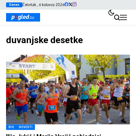
Četvrtak , 6 kolovoz 2026
Danas
duvanjske desetke
BIH
NOVOSTI