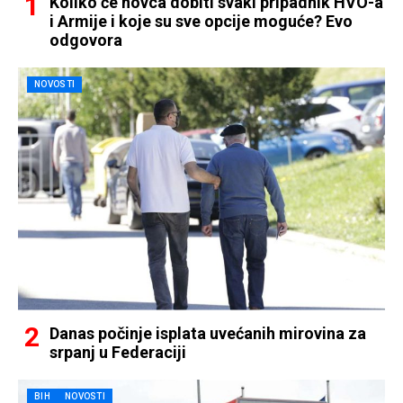
Koliko će novca dobiti svaki pripadnik HVO-a
i Armije i koje su sve opcije moguće? Evo
odgovora
NOVOSTI
Danas počinje isplata uvećanih mirovina za
srpanj u Federaciji
BIH
NOVOSTI