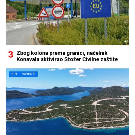
Zbog kolona prema granici, načelnik
Konavala aktivirao Stožer Civilne zaštite
BIH
NOVOSTI