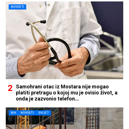
NOVOSTI
Samohrani otac iz Mostara nije mogao
platiti pretragu o kojoj mu je ovisio život, a
onda je zazvonio telefon…
BIH
NOVOSTI
SVIJET